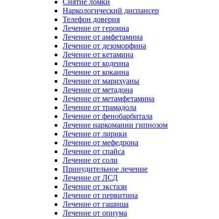
Снятие ломки
Наркологический диспансер
Телефон доверия
Лечение от героина
Лечение от амфетамина
Лечение от дезоморфина
Лечение от кетамина
Лечение от кодеина
Лечение от кокаина
Лечение от марихуаны
Лечение от метадона
Лечение от метамфетамина
Лечение от трамадола
Лечение от фенобарбитала
Лечение наркомании гипнозом
Лечение от лирики
Лечение от мефедрона
Лечение от спайса
Лечение от соли
Принудительное лечение
Лечение от ЛСД
Лечение от экстази
Лечение от первитина
Лечение от гашиша
Лечение от опиума