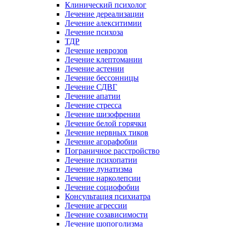
Клинический психолог
Лечение дереализации
Лечение алекситимии
Лечение психоза
ТДР
Лечение неврозов
Лечение клептомании
Лечение астении
Лечение бессонницы
Лечение СДВГ
Лечение апатии
Лечение стресса
Лечение шизофрении
Лечение белой горячки
Лечение нервных тиков
Лечение агорафобии
Пограничное расстройство
Лечение психопатии
Лечение лунатизма
Лечение нарколепсии
Лечение социофобии
Консультация психиатра
Лечение агрессии
Лечение созависимости
Лечение шопоголизма