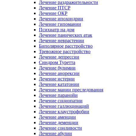
Лечение раздражительности
Лечение ПТСР
Лечение ОКР
Лечение ипохондрии
Лечение гипомании
Психиатр на дом
Лечение панических атак
Лечение неврастении
Биполярное расстройство
Тревожное расстройство
Лечение депрессии
Синдром Туретта
Лечение булимии
Лечение анорексии
Лечение истерии
Лечение кататонии
Лечение мании преследования
Лечение паранойи
Лечение социопатии
Лечение галлюцинаций
Лечение клаустрофобии
Лечение аменции
Лечение деменции
Лечение сонливости
Лечение абулии