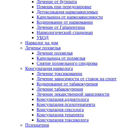
Лечение от бутирата
Помощь при передозировке
Детоксикация наркозависимых
Капельница от наркозависимости
Кодирование от наркомании
Лечение от Габапентина
Наркологический стационар
УБОД
Нарколог на дом
Леченье похмелья
Лечение похмелья
Капельница от похмелья
Снятие похмельного синдрома
Консультация нарколога
Лечение токсикомании
Лечение зависимости от ставок на спорт
Кодирование от табакокурения
Лечение табакокурения
Лечение лекарственной зависимости
Консультация аддиктолога
Консультация психотерапевта
Консультация сексолога
Консультация терапевта
Консультация токсиколога
Психиатрия