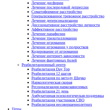
Лечение дисфории
Лечение послеродовой депрессии
Соматоформное расстройство
Генерализованное тревожное расстройство
Лечение деперсонализации
Диссоциативное расстройство личности
Аффективное расстройство
Лечение парафилии
Лечение трихотилломании
Лечение игромании
Лечение игромании у подростков
Кодирование от игромании
Лечение интернет-зависимости
Лечение фантомных болей
Реабилитационный центр
Реабилитация Day Top
Реабилитация 12 шагов
Реабилитация по методу Шичко
Наркологическая скорая
Ресоциализация наркозависимых
Реабилитация 21 день
Амбулаторная психологическая поддержка
Реабилитация участников СВО
Реабилитация несовершеннолетних
Цены