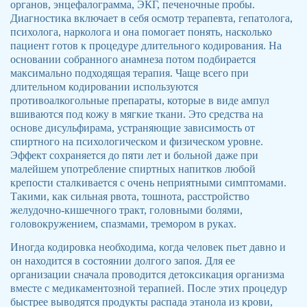
органов, энцефалограмма, ЭКГ, печеночные пробы.
Диагностика включает в себя осмотр терапевта, гепатолога,
психолога, нарколога и она помогает понять, насколько
пациент готов к процедуре длительного кодирования. На
основании собранного анамнеза потом подбирается
максимально подходящая терапия. Чаще всего при
длительном кодировании используются
противоалкогольные препараты, которые в виде ампул
вшиваются под кожу в мягкие ткани. Это средства на
основе дисульфирама, устраняющие зависимость от
спиртного на психологическом и физическом уровне.
Эффект сохраняется до пяти лет и больной даже при
малейшем употребление спиртных напитков любой
крепости сталкивается с очень неприятными симптомами.
Такими, как сильная рвота, тошнота, расстройство
желудочно-кишечного тракт, головными болями,
головокружением, спазмами, тремором в руках.
Иногда кодировка необходима, когда человек пьет давно и
он находится в состоянии долгого запоя. Для ее
организации сначала проводится детоксикация организма
вместе с медикаментозной терапией. После этих процедур
быстрее выводятся продукты распада этанола из крови,