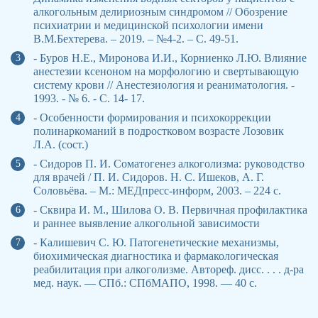
алкогольным делириозным синдромом // Обозрение
психиатрии и медицинской психологии имени
В.М.Бехтерева. – 2019. – №4-2. – С. 49-51.
- Буров Н.Е., Миронова И.И., Корниенко Л.Ю. Влияние
анестезии ксеноном на морфологию и свертывающую
систему крови // Анестезиология и реаниматология. -
1993. - № 6. - С. 14- 17.
- Особенности формирования и психокоррекции
полинаркоманий в подростковом возрасте Лозовик
Л.А. (сост.)
- Сидоров П. И. Соматогенез алкоголизма: руководство
для врачей / П. И. Сидоров. Н. С. Ишеков, А. Г.
Соловьёва. – М.: МЕДпресс-информ, 2003. – 224 с.
- Сквира И. М., Шилова О. В. Первичная профилактика
и раннее выявление алкогольной зависимости
- Калишевич С. Ю. Патогенетические механизмы,
биохимическая диагностика и фармакологическая
реабилитация при алкоголизме. Автореф. дисс. . . . д-ра
мед. наук. — СПб.: СПбМАПО, 1998. — 40 с.