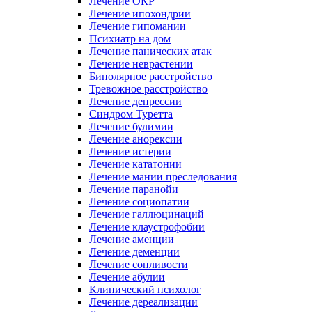
Лечение ОКР
Лечение ипохондрии
Лечение гипомании
Психиатр на дом
Лечение панических атак
Лечение неврастении
Биполярное расстройство
Тревожное расстройство
Лечение депрессии
Синдром Туретта
Лечение булимии
Лечение анорексии
Лечение истерии
Лечение кататонии
Лечение мании преследования
Лечение паранойи
Лечение социопатии
Лечение галлюцинаций
Лечение клаустрофобии
Лечение аменции
Лечение деменции
Лечение сонливости
Лечение абулии
Клинический психолог
Лечение дереализации