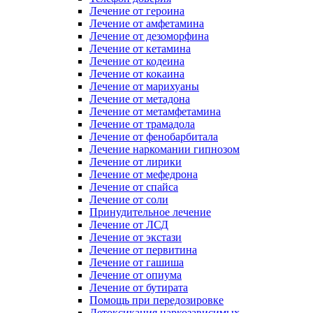
Лечение от героина
Лечение от амфетамина
Лечение от дезоморфина
Лечение от кетамина
Лечение от кодеина
Лечение от кокаина
Лечение от марихуаны
Лечение от метадона
Лечение от метамфетамина
Лечение от трамадола
Лечение от фенобарбитала
Лечение наркомании гипнозом
Лечение от лирики
Лечение от мефедрона
Лечение от спайса
Лечение от соли
Принудительное лечение
Лечение от ЛСД
Лечение от экстази
Лечение от первитина
Лечение от гашиша
Лечение от опиума
Лечение от бутирата
Помощь при передозировке
Детоксикация наркозависимых