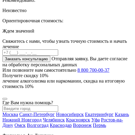
Рекомендовано:
Неизвестно
Ориентировочная стоимость:
Ждем значений
Свяжитесь с нами, чтобы узнать точную стоимость и начать
лечение
Отправляя заявку, Вы даете согласие
Заказать консультацию
на обработку персональных данных
Или позвоните нам самостоятельно
8 800 700-00-37
Получите скидку
10%
лечение алкоголизма или наркомании, скидка на итоговую
стоимость 10%
Где Вам нужна помощь?
Москва
Санкт-Петербург
Новосибирск
Екатеринбург
Казань
Нижний Новгород
Челябинск
Красноярск
Уфа
Ростов-на-
Дону
Омск
Волгоград
Краснодар
Воронеж
Пермь