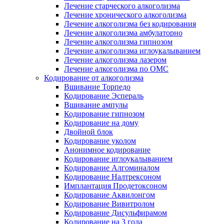
Лечение старческого алкоголизма
Лечение хронического алкоголизма
Лечение алкоголизма без кодирования
Лечение алкоголизма амбулаторно
Лечение алкоголизма гипнозом
Лечение алкоголизма иглоукалыванием
Лечение алкоголизма лазером
Лечение алкоголизма по ОМС
Кодирование от алкоголизма
Вшивание Торпедо
Кодирование Эспераль
Вшивание ампулы
Кодирование гипнозом
Кодирование на дому
Двойной блок
Кодирование уколом
Анонимное кодирование
Кодирование иглоукалыванием
Кодирование Алгоминалом
Кодирование Налтрексоном
Имплантация Продетоксоном
Кодирование Аквилонгом
Кодирование Вивитролом
Кодирование Дисульфирамом
Кодирование на 3 года