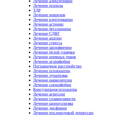
Лечение алекситимии
Лечение психоза
ТДР
Лечение неврозов
Лечение клептомании
Лечение астении
Лечение бессонницы
Лечение СДВГ
Лечение апатии
Лечение стресса
Лечение шизофрении
Лечение белой горячки
Лечение нервных тиков
Лечение агорафобии
Пограничное расстройство
Лечение психопатии
Лечение лунатизма
Лечение нарколепсии
Лечение социофобии
Консультация психиатра
Лечение агрессии
Лечение созависимости
Лечение шопоголизма
Лечение дисфории
Лечение послеродовой депрессии