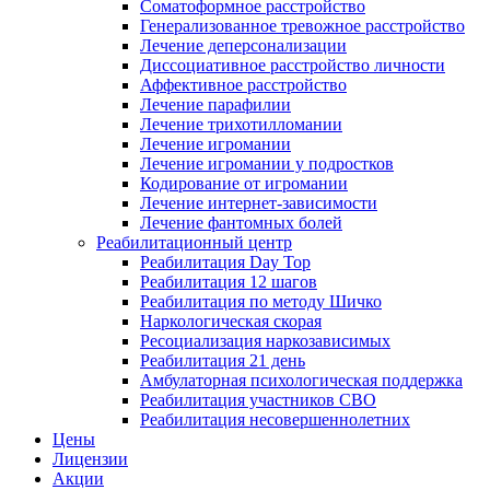
Соматоформное расстройство
Генерализованное тревожное расстройство
Лечение деперсонализации
Диссоциативное расстройство личности
Аффективное расстройство
Лечение парафилии
Лечение трихотилломании
Лечение игромании
Лечение игромании у подростков
Кодирование от игромании
Лечение интернет-зависимости
Лечение фантомных болей
Реабилитационный центр
Реабилитация Day Top
Реабилитация 12 шагов
Реабилитация по методу Шичко
Наркологическая скорая
Ресоциализация наркозависимых
Реабилитация 21 день
Амбулаторная психологическая поддержка
Реабилитация участников СВО
Реабилитация несовершеннолетних
Цены
Лицензии
Акции