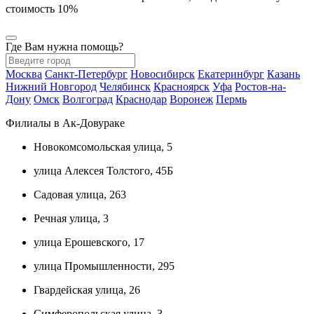
стоимость 10%
Где Вам нужна помощь?
Москва
Санкт-Петербург
Новосибирск
Екатеринбург
Казань
Нижний Новгород
Челябинск
Красноярск
Уфа
Ростов-на-
Дону
Омск
Волгоград
Краснодар
Воронеж
Пермь
Филиалы в Ак-Довураке
Новокомсомольская улица, 5
улица Алексея Толстого, 45Б
Садовая улица, 263
Речная улица, 3
улица Ерошевского, 17
улица Промышленности, 295
Гвардейская улица, 26
Симферопольская улица, 3