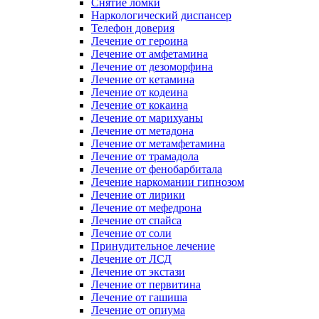
Снятие ломки
Наркологический диспансер
Телефон доверия
Лечение от героина
Лечение от амфетамина
Лечение от дезоморфина
Лечение от кетамина
Лечение от кодеина
Лечение от кокаина
Лечение от марихуаны
Лечение от метадона
Лечение от метамфетамина
Лечение от трамадола
Лечение от фенобарбитала
Лечение наркомании гипнозом
Лечение от лирики
Лечение от мефедрона
Лечение от спайса
Лечение от соли
Принудительное лечение
Лечение от ЛСД
Лечение от экстази
Лечение от первитина
Лечение от гашиша
Лечение от опиума