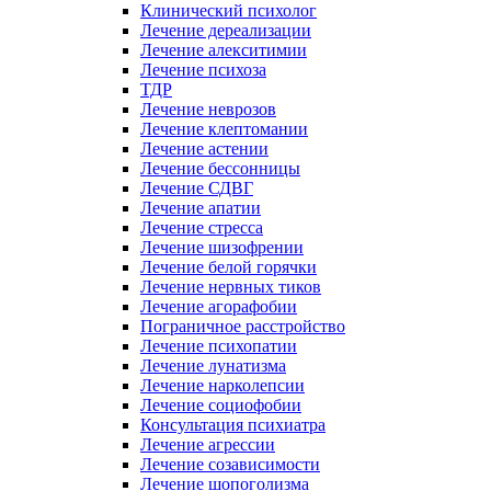
Клинический психолог
Лечение дереализации
Лечение алекситимии
Лечение психоза
ТДР
Лечение неврозов
Лечение клептомании
Лечение астении
Лечение бессонницы
Лечение СДВГ
Лечение апатии
Лечение стресса
Лечение шизофрении
Лечение белой горячки
Лечение нервных тиков
Лечение агорафобии
Пограничное расстройство
Лечение психопатии
Лечение лунатизма
Лечение нарколепсии
Лечение социофобии
Консультация психиатра
Лечение агрессии
Лечение созависимости
Лечение шопоголизма