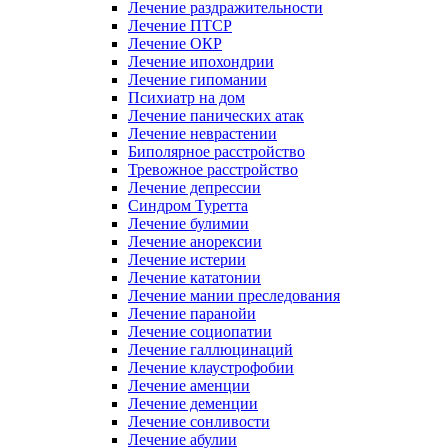
Лечение раздражительности
Лечение ПТСР
Лечение ОКР
Лечение ипохондрии
Лечение гипомании
Психиатр на дом
Лечение панических атак
Лечение неврастении
Биполярное расстройство
Тревожное расстройство
Лечение депрессии
Синдром Туретта
Лечение булимии
Лечение анорексии
Лечение истерии
Лечение кататонии
Лечение мании преследования
Лечение паранойи
Лечение социопатии
Лечение галлюцинаций
Лечение клаустрофобии
Лечение аменции
Лечение деменции
Лечение сонливости
Лечение абулии