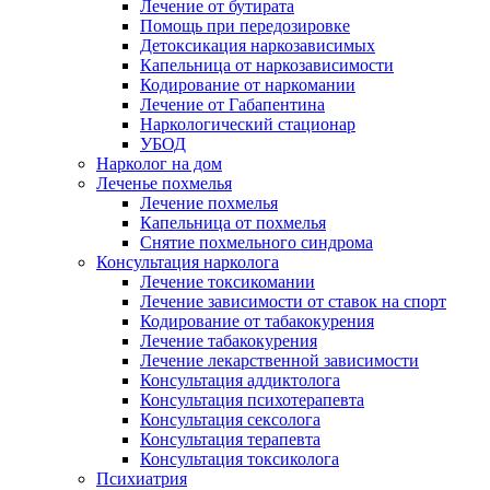
Лечение от бутирата
Помощь при передозировке
Детоксикация наркозависимых
Капельница от наркозависимости
Кодирование от наркомании
Лечение от Габапентина
Наркологический стационар
УБОД
Нарколог на дом
Леченье похмелья
Лечение похмелья
Капельница от похмелья
Снятие похмельного синдрома
Консультация нарколога
Лечение токсикомании
Лечение зависимости от ставок на спорт
Кодирование от табакокурения
Лечение табакокурения
Лечение лекарственной зависимости
Консультация аддиктолога
Консультация психотерапевта
Консультация сексолога
Консультация терапевта
Консультация токсиколога
Психиатрия