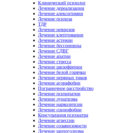
Клинический психолог
Лечение дереализации
Лечение алекситимии
Лечение психоза
ТДР
Лечение неврозов
Лечение клептомании
Лечение астении
Лечение бессонницы
Лечение СДВГ
Лечение апатии
Лечение стресса
Лечение шизофрении
Лечение белой горячки
Лечение нервных тиков
Лечение агорафобии
Пограничное расстройство
Лечение психопатии
Лечение лунатизма
Лечение нарколепсии
Лечение социофобии
Консультация психиатра
Лечение агрессии
Лечение созависимости
Лечение шопоголизма