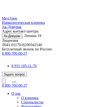
МедЭлен
Наркологическая клиника
Ак-Довурак
Адрес контакт-центра:
, Ленина 19
Ак-Довурак
Лицензия
Л041-01170-02/00342140
Бесплатный звонок по России:
8 800 700-00-37
8 931 105-11-76
Задать вопрос
8 800 700-00-37
О нас
О клинике
Специалисты
Фотографии