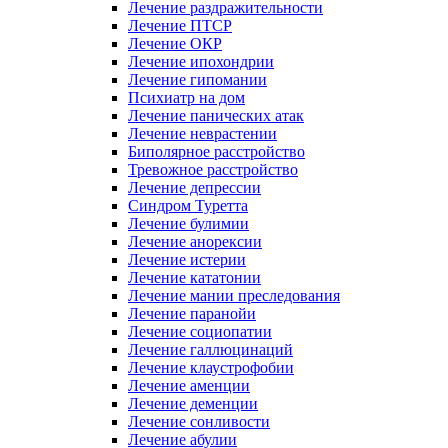
Лечение раздражительности
Лечение ПТСР
Лечение ОКР
Лечение ипохондрии
Лечение гипомании
Психиатр на дом
Лечение панических атак
Лечение неврастении
Биполярное расстройство
Тревожное расстройство
Лечение депрессии
Синдром Туретта
Лечение булимии
Лечение анорексии
Лечение истерии
Лечение кататонии
Лечение мании преследования
Лечение паранойи
Лечение социопатии
Лечение галлюцинаций
Лечение клаустрофобии
Лечение аменции
Лечение деменции
Лечение сонливости
Лечение абулии