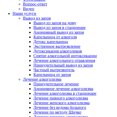
Вопрос-ответ
Видео
Наши услуги
Вывод из запоя
Вывод из запоя на дому
Вывод из запоя в стационаре
Анонимный вывод из запоя
Капельница от алкоголя
Детокс капельница
Экстренное вытрезвление
Детоксикация алкоголиков
Снятие алкогольной интоксикации
Лечение алкогольного отравления
Принудительный вывод из запоя
Частный вытрезвитель
Капельница от запоя
Лечение алкоголизма
Принудительное лечение
Анонимное лечение алкоголизма
Лечение алкоголизма в стационаре
Лечение пивного алкоголизма
Лечение женского алкоголизма
Лечение без ведома больного
Лечение по методу Шичко
Лечение винного алкоголизма