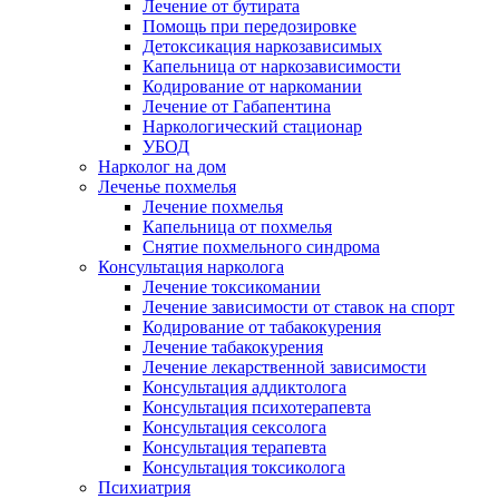
Лечение от бутирата
Помощь при передозировке
Детоксикация наркозависимых
Капельница от наркозависимости
Кодирование от наркомании
Лечение от Габапентина
Наркологический стационар
УБОД
Нарколог на дом
Леченье похмелья
Лечение похмелья
Капельница от похмелья
Снятие похмельного синдрома
Консультация нарколога
Лечение токсикомании
Лечение зависимости от ставок на спорт
Кодирование от табакокурения
Лечение табакокурения
Лечение лекарственной зависимости
Консультация аддиктолога
Консультация психотерапевта
Консультация сексолога
Консультация терапевта
Консультация токсиколога
Психиатрия