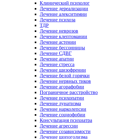
Клинический психолог
Лечение дереализации
Лечение алекситимии
Лечение психоза
ТДР
Лечение неврозов
Лечение клептомании
Лечение астении
Лечение бессонницы
Лечение СДВГ
Лечение апатии
Лечение стресса
Лечение шизофрении
Лечение белой горячки
Лечение нервных тиков
Лечение агорафобии
Пограничное расстройство
Лечение психопатии
Лечение лунатизма
Лечение нарколепсии
Лечение социофобии
Консультация психиатра
Лечение агрессии
Лечение созависимости
Лечение шопоголизма