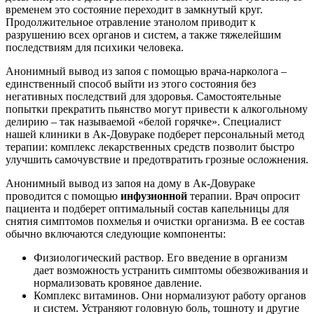
временем это состояние переходит в замкнутый круг.
Продолжительное отравление этанолом приводит к
разрушению всех органов и систем, а также тяжелейшим
последствиям для психики человека.
Анонимный вывод из запоя с помощью врача-нарколога –
единственный способ выйти из этого состояния без
негативных последствий для здоровья. Самостоятельные
попытки прекратить пьянство могут привести к алкогольному
делирию – так называемой «белой горячке». Специалист
нашей клиники в Ак-Довураке подберет персональный метод
терапии: комплекс лекарственных средств позволит быстро
улучшить самочувствие и предотвратить грозные осложнения.
Анонимный вывод из запоя на дому в Ак-Довураке
проводится с помощью
инфузионной
терапии. Врач опросит
пациента и подберет оптимальный состав капельницы для
снятия симптомов похмелья и очистки организма. В ее состав
обычно включаются следующие компоненты:
Физиологический раствор. Его введение в организм
дает возможность устранить симптомы обезвоживания и
нормализовать кровяное давление.
Комплекс витаминов. Они нормализуют работу органов
и систем. Устраняют головную боль, тошноту и другие