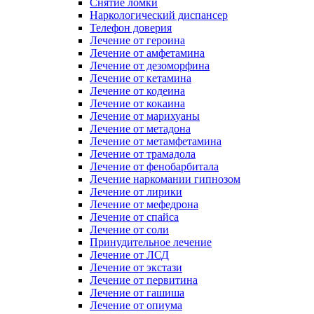
Снятие ломки
Наркологический диспансер
Телефон доверия
Лечение от героина
Лечение от амфетамина
Лечение от дезоморфина
Лечение от кетамина
Лечение от кодеина
Лечение от кокаина
Лечение от марихуаны
Лечение от метадона
Лечение от метамфетамина
Лечение от трамадола
Лечение от фенобарбитала
Лечение наркомании гипнозом
Лечение от лирики
Лечение от мефедрона
Лечение от спайса
Лечение от соли
Принудительное лечение
Лечение от ЛСД
Лечение от экстази
Лечение от первитина
Лечение от гашиша
Лечение от опиума