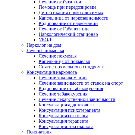
Лечение от бутирата
Помощь при передозировке
Детоксикация наркозависимых
Капельница от наркозависимости
Кодирование от наркомании
Лечение от Габапентина
Наркологический стационар
УБОД
Нарколог на дом
Леченье похмелья
Лечение похмелья
Капельница от похмелья
Снятие похмельного синдрома
Консультация нарколога
Лечение токсикомании
Лечение зависимости от ставок на спорт
Кодирование от табакокурения
Лечение табакокурения
Лечение лекарственной зависимости
Консультация аддиктолога
Консультация психотерапевта
Консультация сексолога
Консультация терапевта
Консультация токсиколога
Психиатрия