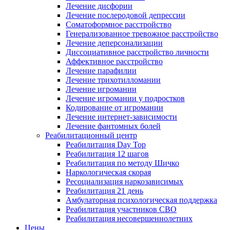
Лечение дисфории
Лечение послеродовой депрессии
Соматоформное расстройство
Генерализованное тревожное расстройство
Лечение деперсонализации
Диссоциативное расстройство личности
Аффективное расстройство
Лечение парафилии
Лечение трихотилломании
Лечение игромании
Лечение игромании у подростков
Кодирование от игромании
Лечение интернет-зависимости
Лечение фантомных болей
Реабилитационный центр
Реабилитация Day Top
Реабилитация 12 шагов
Реабилитация по методу Шичко
Наркологическая скорая
Ресоциализация наркозависимых
Реабилитация 21 день
Амбулаторная психологическая поддержка
Реабилитация участников СВО
Реабилитация несовершеннолетних
Цены