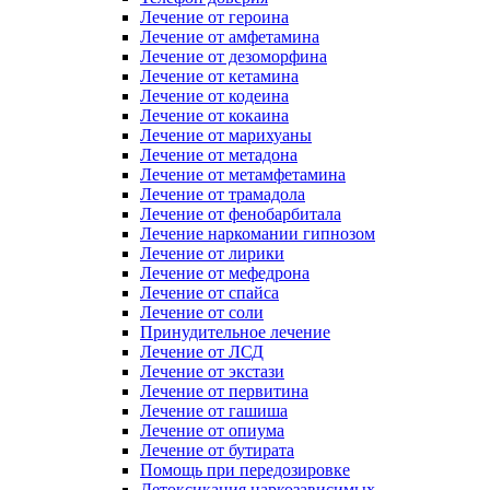
Лечение от героина
Лечение от амфетамина
Лечение от дезоморфина
Лечение от кетамина
Лечение от кодеина
Лечение от кокаина
Лечение от марихуаны
Лечение от метадона
Лечение от метамфетамина
Лечение от трамадола
Лечение от фенобарбитала
Лечение наркомании гипнозом
Лечение от лирики
Лечение от мефедрона
Лечение от спайса
Лечение от соли
Принудительное лечение
Лечение от ЛСД
Лечение от экстази
Лечение от первитина
Лечение от гашиша
Лечение от опиума
Лечение от бутирата
Помощь при передозировке
Детоксикация наркозависимых