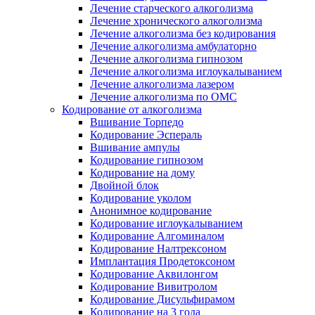
Лечение старческого алкоголизма
Лечение хронического алкоголизма
Лечение алкоголизма без кодирования
Лечение алкоголизма амбулаторно
Лечение алкоголизма гипнозом
Лечение алкоголизма иглоукалыванием
Лечение алкоголизма лазером
Лечение алкоголизма по ОМС
Кодирование от алкоголизма
Вшивание Торпедо
Кодирование Эспераль
Вшивание ампулы
Кодирование гипнозом
Кодирование на дому
Двойной блок
Кодирование уколом
Анонимное кодирование
Кодирование иглоукалыванием
Кодирование Алгоминалом
Кодирование Налтрексоном
Имплантация Продетоксоном
Кодирование Аквилонгом
Кодирование Вивитролом
Кодирование Дисульфирамом
Кодирование на 3 года