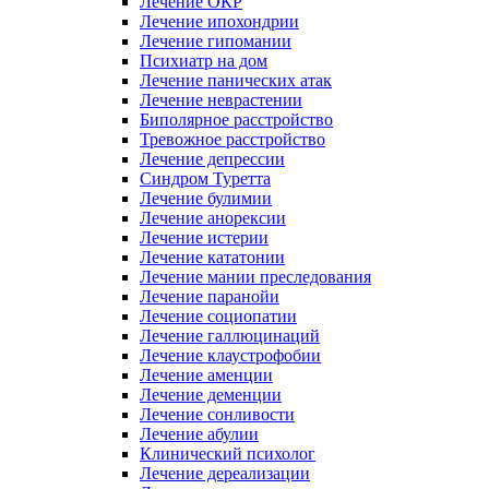
Лечение ОКР
Лечение ипохондрии
Лечение гипомании
Психиатр на дом
Лечение панических атак
Лечение неврастении
Биполярное расстройство
Тревожное расстройство
Лечение депрессии
Синдром Туретта
Лечение булимии
Лечение анорексии
Лечение истерии
Лечение кататонии
Лечение мании преследования
Лечение паранойи
Лечение социопатии
Лечение галлюцинаций
Лечение клаустрофобии
Лечение аменции
Лечение деменции
Лечение сонливости
Лечение абулии
Клинический психолог
Лечение дереализации