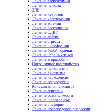
Лечение алекситимии
Лечение психоза
ТДР
Лечение неврозов
Лечение клептомании
Лечение астении
Лечение бессонницы
Лечение СДВГ
Лечение апатии
Лечение стресса
Лечение шизофрении
Лечение белой горячки
Лечение нервных тиков
Лечение агорафобии
Пограничное расстройство
Лечение психопатии
Лечение лунатизма
Лечение нарколепсии
Лечение социофобии
Консультация психиатра
Лечение агрессии
Лечение созависимости
Лечение шопоголизма
Лечение дисфории
Лечение послеродовой депрессии