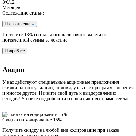
3
/6/12
Месяцев
Содержание статьи:
Показать еще
Получите 13%
социального налогового вычета от
потраченной суммы за лечение
Подробнее
Акции
У нас действуют специальные акционные предложения -
скидки на консультации, индивидуальные программы лечения
и многое другое. Начните свой путь к выздоровлению
сегодня! Узнайте подробности о наших акциях прямо сейчас.
Скидка на кодирование 15%
П
Получите скидку на любой вид кодирование при заказе
П
услуги по выводу из запоя!
н