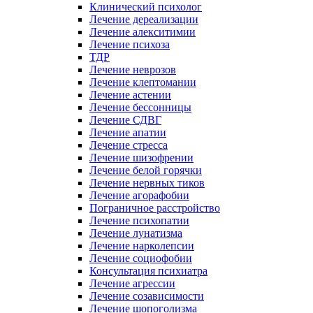
Клинический психолог
Лечение дереализации
Лечение алекситимии
Лечение психоза
ТДР
Лечение неврозов
Лечение клептомании
Лечение астении
Лечение бессонницы
Лечение СДВГ
Лечение апатии
Лечение стресса
Лечение шизофрении
Лечение белой горячки
Лечение нервных тиков
Лечение агорафобии
Пограничное расстройство
Лечение психопатии
Лечение лунатизма
Лечение нарколепсии
Лечение социофобии
Консультация психиатра
Лечение агрессии
Лечение созависимости
Лечение шопоголизма