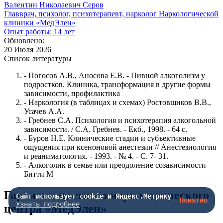
Валентин Николаевич Серов
Главврач, психолог, психотерапевт, нарколог Наркологической
клиники «МедЭлен»
Опыт работы: 14 лет
Обновлено:
20 Июля 2026
Список литературы
- Погосов А.В., Аносова Е.В. - Пивной алкоголизм у
подростков. Клиника, трансформация в другие формы
зависимости, профилактика
- Наркология (в таблицах и схемах) Ростовщиков В.В.,
Усачев А.А.
- Гребнев С.А. Психология и психотерапия алкогольной
зависимости. / С.А. Гребнев. - Екб., 1998. - 64 с.
- Буров Н.Е. Клинические стадии и субъективные
ощущения при ксеноновой анестезии // Анестезиология
и реаниматология. - 1993. - № 4. - С. 7- 31.
- Алкоголик в семье или преодоление созависимости
Битти М
Гарантии частного наркологического
Сайт использует cookie и Яндекс.Метрику
Понятно
Узнать подробнее
центра «МедЭлен»