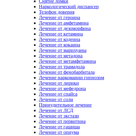
Снятие ломки
Наркологический диспансер
Телефон доверия
Лечение от героина
Лечение от амфетамина
Лечение от дезоморфина
Лечение от кетамина
Лечение от кодеина
Лечение от кокаина
Лечение от марихуаны
Лечение от метадона
Лечение от метамфетамина
Лечение от трамадола
Лечение от фенобарбитала
Лечение наркомании гипнозом
Лечение от лирики
Лечение от мефедрона
Лечение от спайса
Лечение от соли
Принудительное лечение
Лечение от ЛСД
Лечение от экстази
Лечение от первитина
Лечение от гашиша
Лечение от опиума