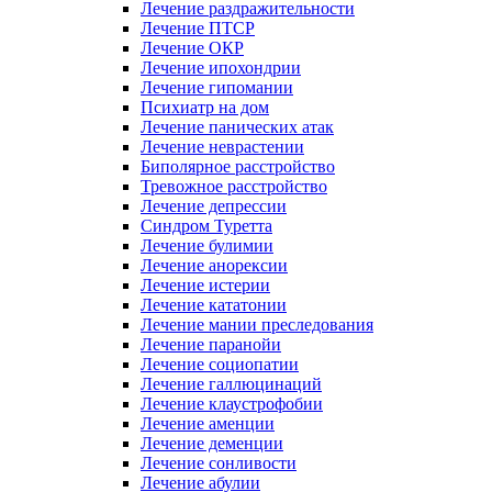
Лечение раздражительности
Лечение ПТСР
Лечение ОКР
Лечение ипохондрии
Лечение гипомании
Психиатр на дом
Лечение панических атак
Лечение неврастении
Биполярное расстройство
Тревожное расстройство
Лечение депрессии
Синдром Туретта
Лечение булимии
Лечение анорексии
Лечение истерии
Лечение кататонии
Лечение мании преследования
Лечение паранойи
Лечение социопатии
Лечение галлюцинаций
Лечение клаустрофобии
Лечение аменции
Лечение деменции
Лечение сонливости
Лечение абулии