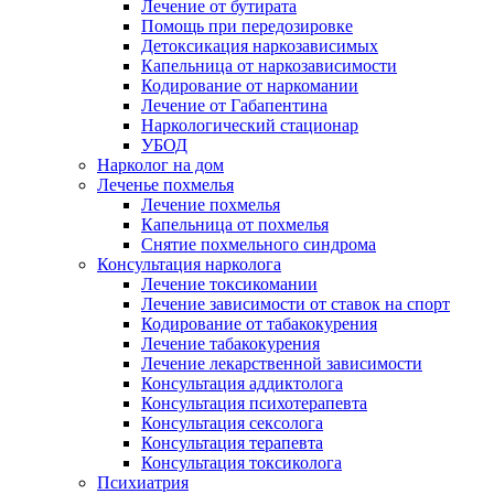
Лечение от бутирата
Помощь при передозировке
Детоксикация наркозависимых
Капельница от наркозависимости
Кодирование от наркомании
Лечение от Габапентина
Наркологический стационар
УБОД
Нарколог на дом
Леченье похмелья
Лечение похмелья
Капельница от похмелья
Снятие похмельного синдрома
Консультация нарколога
Лечение токсикомании
Лечение зависимости от ставок на спорт
Кодирование от табакокурения
Лечение табакокурения
Лечение лекарственной зависимости
Консультация аддиктолога
Консультация психотерапевта
Консультация сексолога
Консультация терапевта
Консультация токсиколога
Психиатрия