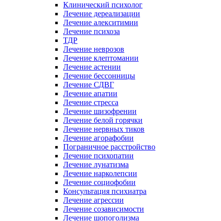
Клинический психолог
Лечение дереализации
Лечение алекситимии
Лечение психоза
ТДР
Лечение неврозов
Лечение клептомании
Лечение астении
Лечение бессонницы
Лечение СДВГ
Лечение апатии
Лечение стресса
Лечение шизофрении
Лечение белой горячки
Лечение нервных тиков
Лечение агорафобии
Пограничное расстройство
Лечение психопатии
Лечение лунатизма
Лечение нарколепсии
Лечение социофобии
Консультация психиатра
Лечение агрессии
Лечение созависимости
Лечение шопоголизма