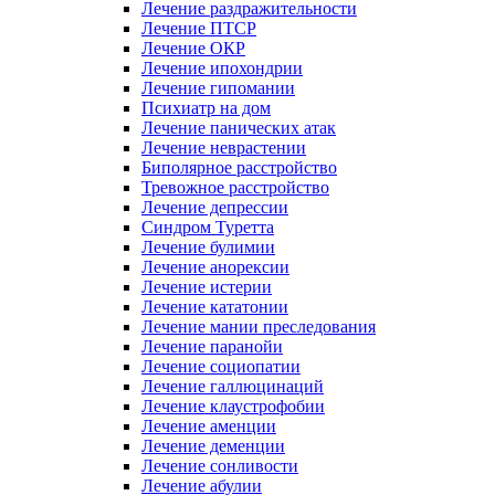
Лечение раздражительности
Лечение ПТСР
Лечение ОКР
Лечение ипохондрии
Лечение гипомании
Психиатр на дом
Лечение панических атак
Лечение неврастении
Биполярное расстройство
Тревожное расстройство
Лечение депрессии
Синдром Туретта
Лечение булимии
Лечение анорексии
Лечение истерии
Лечение кататонии
Лечение мании преследования
Лечение паранойи
Лечение социопатии
Лечение галлюцинаций
Лечение клаустрофобии
Лечение аменции
Лечение деменции
Лечение сонливости
Лечение абулии