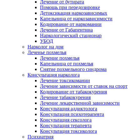
Лечение от бутирата
Помощь при передозировке
Детоксикация наркозависимых
Капельница от наркозависимости
Кодирование от наркомании
Лечение от Габапентина
Наркологический стационар
УБОД
Нарколог на дом
Леченье похмелья
Лечение похмелья
Капельница от похмелья
Снятие похмельного синдрома
Консультация нарколога
Лечение токсикомании
Лечение зависимости от ставок на спорт
Кодирование от табакокурения
Лечение табакокурения
Лечение лекарственной зависимости
Консультация аддиктолога
Консультация психотерапевта
Консультация сексолога
Консультация терапевта
Консультация токсиколога
Психиатрия