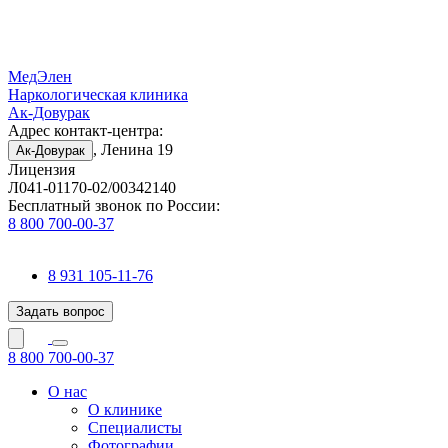
МедЭлен
Наркологическая клиника
Ак-Довурак
Адрес контакт-центра:
, Ленина 19
Ак-Довурак
Лицензия
Л041-01170-02/00342140
Бесплатный звонок по России:
8 800 700-00-37
8 931 105-11-76
Задать вопрос
8 800 700-00-37
О нас
О клинике
Специалисты
Фотографии